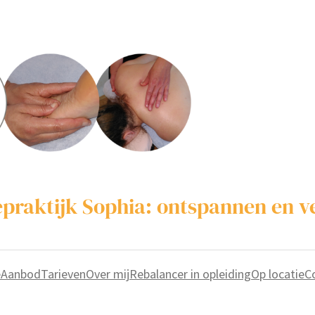
praktijk Sophia: ontspannen en v
e
Aanbod
Tarieven
Over mij
Rebalancer in opleiding
Op locatie
C