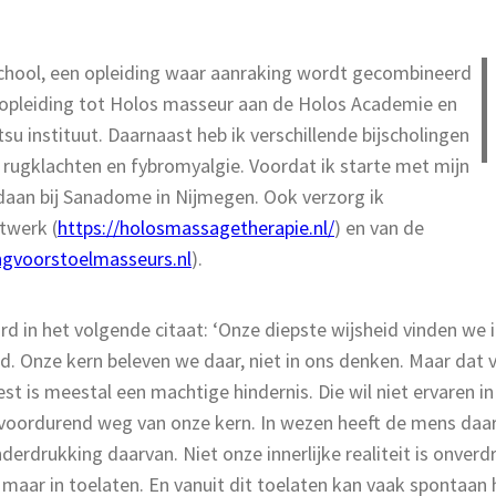
 school, een opleiding waar aanraking wordt gecombineerd
 opleiding tot Holos masseur aan de Holos Academie en
u instituut. Daarnaast heb ik verschillende bijscholingen
 rugklachten en fybromyalgie. Voordat ik starte met mijn
edaan bij Sanadome in Nijmegen. Ook verzorg ik
etwerk (
https://holosmassagetherapie.nl/
) en van de
ngvoorstoelmasseurs.nl
).
 in het volgende citaat: ‘Onze diepste wijsheid vinden we i
. Onze kern beleven we daar, niet in ons denken. Maar dat v
 is meestal een machtige hindernis. Die wil niet ervaren in h
voordurend weg van onze kern. In wezen heeft de mens daar h
rdrukking daarvan. Niet onze innerlijke realiteit is onverdr
n, maar in toelaten. En vanuit dit toelaten kan vaak spontaan 