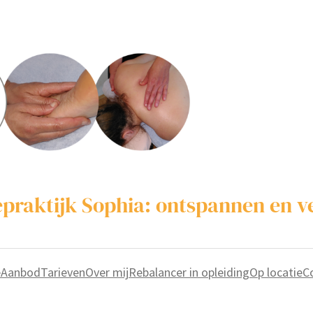
praktijk Sophia: ontspannen en v
e
Aanbod
Tarieven
Over mij
Rebalancer in opleiding
Op locatie
C